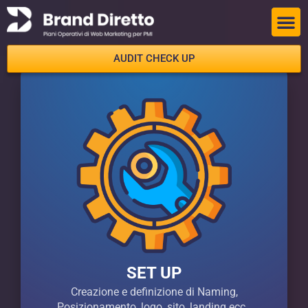
Brand Diret
Operativo 
AUDIT CHECK UP
SET UP
Creazione e definizione di Naming,
Posizionamento, logo, sito, landing ecc..